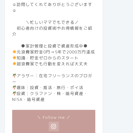
☺訪問してくれてありがとうございます
☺
＼忙しいママでもできる／
初心者向けの投資術やお得情報をご紹
介
●家計管理と投資で資産形成中●
元浪費家貯金0円→5年で2000万円達成
知識・貯金ゼロからのスタート
超浪費家でも行動を変えれば大丈夫
アラサー┊︎在宅フリーランスのブロガ
ー
趣味┊︎投資・推活・旅行・ポイ活
投資┊︎クラファン・株・暗号資産・
NISA・暗号資産
＼ Follow me ／