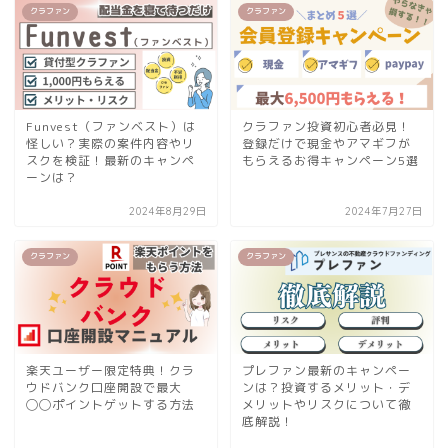
クラファン
クラファン
Funvest（ファンベスト）は
クラファン投資初心者必見！
怪しい？実際の案件内容やリ
登録だけで現金やアマギフが
スクを検証！最新のキャンペ
もらえるお得キャンペーン5選
ーンは？
2024年8月29日
2024年7月27日
クラファン
クラファン
楽天ユーザー限定特典！クラ
プレファン最新のキャンペー
ウドバンク口座開設で最大
ンは？投資するメリット・デ
◯◯ポイントゲットする方法
メリットやリスクについて徹
底解説！