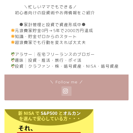
＼忙しいママでもできる／
初心者向けの投資術やお得情報をご紹介
●家計管理と投資で資産形成中●
元浪費家貯金0円→5年で2000万円達成
知識・貯金ゼロからのスタート
超浪費家でも行動を変えれば大丈夫
アラサー┊︎在宅フリーランスのブロガー
趣味┊︎投資・推活・旅行・ポイ活
投資┊︎クラファン・株・暗号資産・NISA・暗号資産
＼ Follow me ／