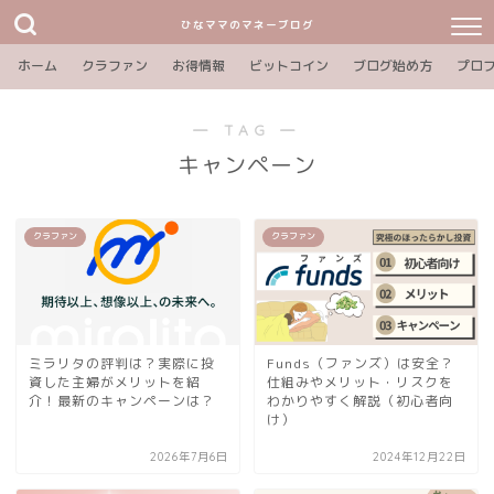
ひなママのマネーブログ
ホーム
クラファン
お得情報
ビットコイン
ブログ始め方
プロ
― TAG ―
キャンペーン
クラファン
クラファン
ミラリタの評判は？実際に投
Funds（ファンズ）は安全？
資した主婦がメリットを紹
仕組みやメリット・リスクを
介！最新のキャンペーンは？
わかりやすく解説（初心者向
け）
2026年7月6日
2024年12月22日