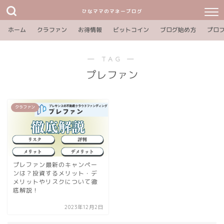
ひなママのマネーブログ
ホーム
クラファン
お得情報
ビットコイン
ブログ始め方
プロ
― TAG ―
プレファン
クラファン
プレファン最新のキャンペー
ンは？投資するメリット・デ
メリットやリスクについて徹
底解説！
2023年12月2日