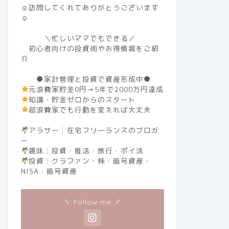
☺訪問してくれてありがとうございます
☺
＼忙しいママでもできる／
初心者向けの投資術やお得情報をご紹
介
●家計管理と投資で資産形成中●
元浪費家貯金0円→5年で2000万円達成
知識・貯金ゼロからのスタート
超浪費家でも行動を変えれば大丈夫
アラサー┊︎在宅フリーランスのブロガ
ー
趣味┊︎投資・推活・旅行・ポイ活
投資┊︎クラファン・株・暗号資産・
NISA・暗号資産
＼ Follow me ／