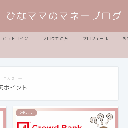
ひなママのマネーブログ
ビットコイン
ブログ始め方
プロフィール
お
 TAG ―
天ポイント
クラファン