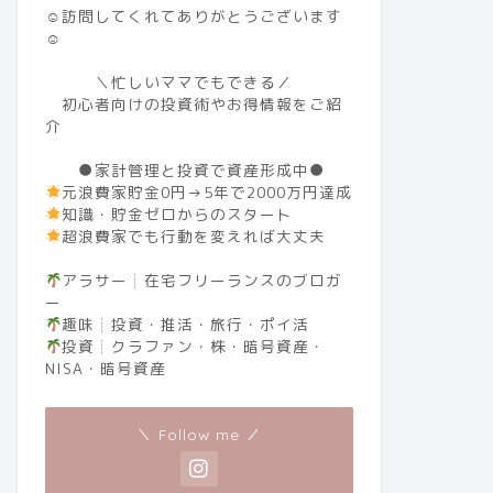
☺訪問してくれてありがとうございます
☺
＼忙しいママでもできる／
初心者向けの投資術やお得情報をご紹
介
●家計管理と投資で資産形成中●
元浪費家貯金0円→5年で2000万円達成
知識・貯金ゼロからのスタート
超浪費家でも行動を変えれば大丈夫
アラサー┊︎在宅フリーランスのブロガ
ー
趣味┊︎投資・推活・旅行・ポイ活
投資┊︎クラファン・株・暗号資産・
NISA・暗号資産
＼ Follow me ／