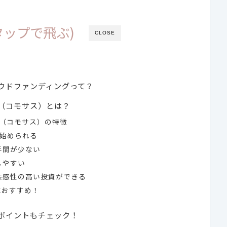
タップで飛ぶ)
CLOSE
ウドファンディングって？
S（コモサス）とは？
US（コモサス）の特徴
ら始められる
の手間が少ない
しやすい
・共感性の高い投資ができる
におすすめ！
ポイントもチェック！