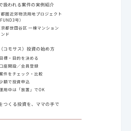
Sで扱われる案件の実例紹介
首都圏近郊物流用地プロジェクト
 FUND3号）
京都世田谷区 一棟マンション
ァンド
S（コモサス）投資の始め方
：目標・目的を決める
：口座開設／会員登録
：案件をチェック・比較
少額で投資申込
運用中は「放置」でOK
をつくる投資を、ママの手で