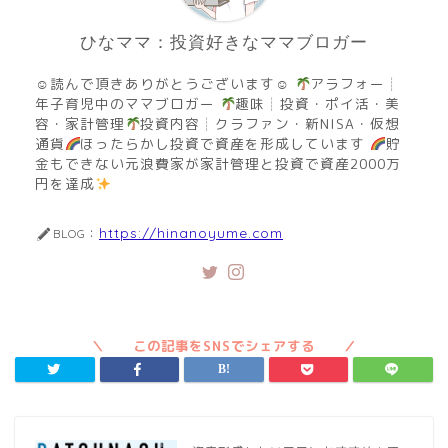
ひなママ：投資好きなママブロガー
☺読んで頂きありがとうございます☺
アラフォー┊︎
年子育児中のママブロガー
趣味┊︎投資・ポイ活・美
容・家計管理
投資内容┊︎クラファン・新NISA・仮想
通貨
ほったらかし投資で資産を形成しています
貯
金もできない元浪費家が家計管理と投資で資産2000万
円を達成
https://hinanoyume.com
BLOG：