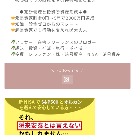
●家計管理と投資で資産形成中●
元浪費家貯金0円→5年で2000万円達成
知識・貯金ゼロからのスタート
超浪費家でも行動を変えれば大丈夫
アラサー┊︎在宅フリーランスのブロガー
趣味┊︎投資・推活・旅行・ポイ活
投資┊︎クラファン・株・暗号資産・NISA・暗号資産
＼ Follow me ／