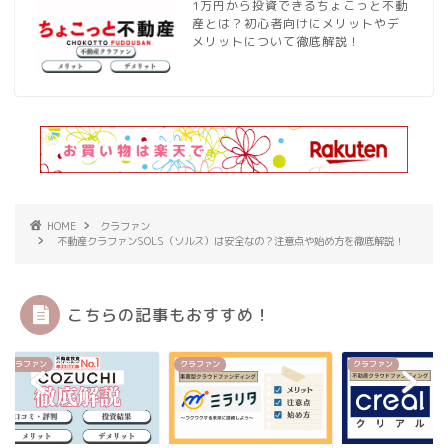
1万円から投資できるちょこっと不動
産とは？初心者向けにメリットやデ
メリットについて徹底解説！
HOME
クラファン
不動産クラファンSOLS（ソルス）は安全なの？注意点や始め方を徹底解説！
こちらの記事もおすすめ！
ファン
クラファン
クラファン