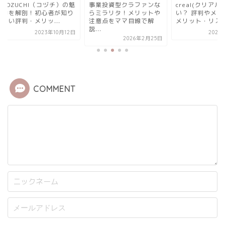
ZUCHI（コヅチ）の魅
事業投資型クラファンな
creal(クリアル)は
を解剖！初心者が知り
らミラリタ！メリットや
い？ 評判やメリット
評判・メリッ...
注意点をママ目線で解
メリット・リス...
説...
2023年10月12日
2023年12
2026年2月25日
COMMENT