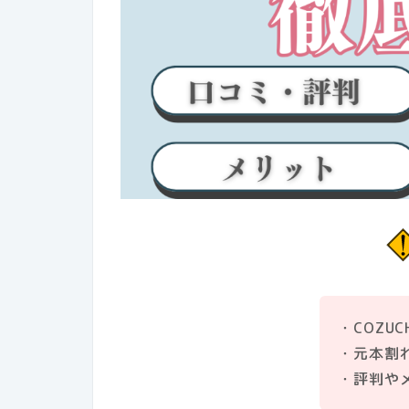
・COZU
・元本割
・評判や