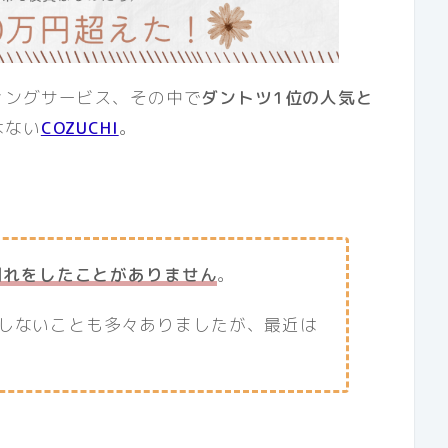
ィングサービス、その中で
ダントツ1位の人気と
はない
COZUCHI
。
割れをしたことがありません
。
しないことも多々ありましたが、最近は