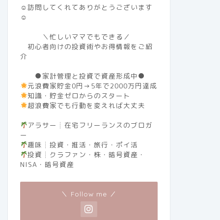
☺訪問してくれてありがとうございます
☺
＼忙しいママでもできる／
初心者向けの投資術やお得情報をご紹
介
●家計管理と投資で資産形成中●
元浪費家貯金0円→5年で2000万円達成
知識・貯金ゼロからのスタート
超浪費家でも行動を変えれば大丈夫
アラサー┊︎在宅フリーランスのブロガ
ー
趣味┊︎投資・推活・旅行・ポイ活
投資┊︎クラファン・株・暗号資産・
NISA・暗号資産
＼ Follow me ／