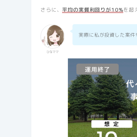
さらに、
平均の実質利回りが10%
を超
実際に私が投資した案件
ひなママ